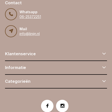
Contact
Whatsapp
06-25372251
Mail
info@linijn.nl
Klantenservice
Informatie
Categorieën