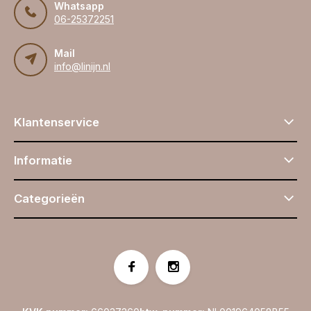
Whatsapp
06-25372251
Mail
info@linijn.nl
Klantenservice
Informatie
Categorieën