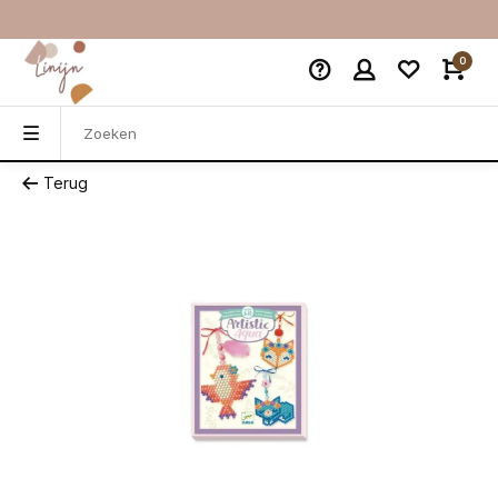
0
Terug