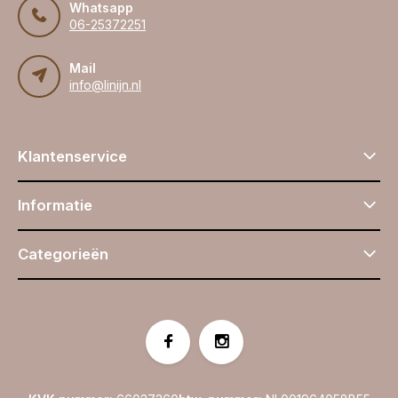
Whatsapp
06-25372251
Mail
info@linijn.nl
Klantenservice
Informatie
Categorieën