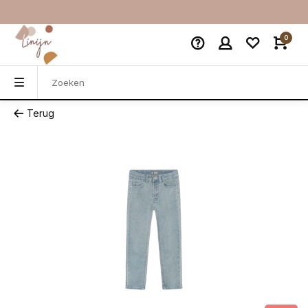
0
Terug