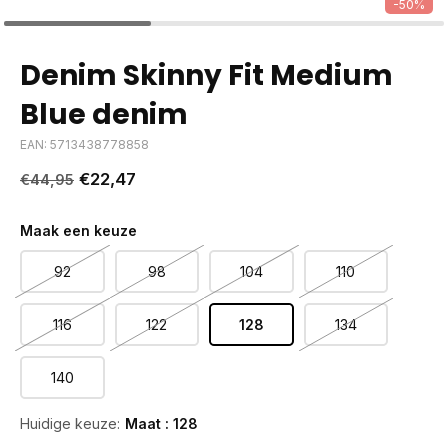
-50%
Denim Skinny Fit Medium
Blue denim
EAN: 5713438778858
€22,47
€44,95
Maak een keuze
92
98
104
110
116
122
128
134
140
Huidige keuze:
Maat : 128