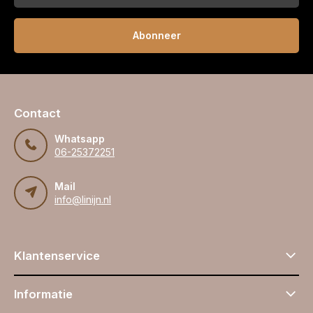
Abonneer
Contact
Whatsapp
06-25372251
Mail
info@linijn.nl
Klantenservice
Informatie