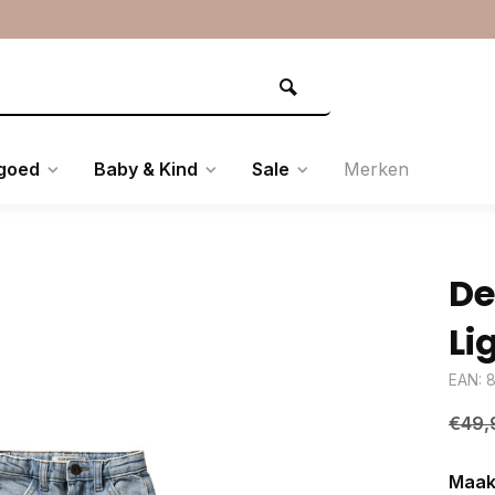
goed
Baby & Kind
Sale
Merken
De
Li
EAN: 
€49,
Maak