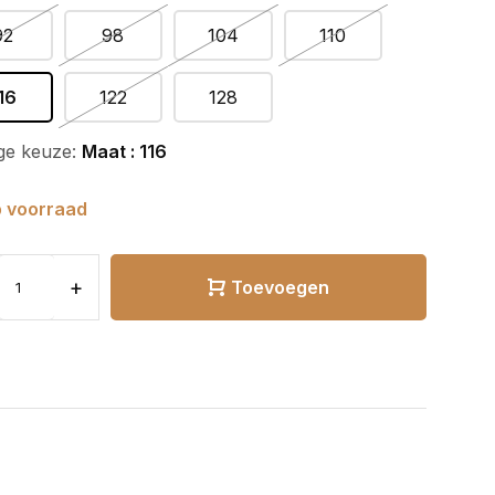
92
98
104
110
16
122
128
ge keuze:
Maat : 116
 voorraad
+
Toevoegen