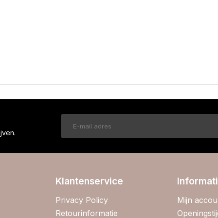
!
jven.
Klantenservice
Informat
Privacy Policy
Mijn accou
Retourinformatie
Openingsti