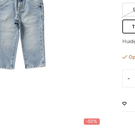
1
Huidi
Op
-
-50%