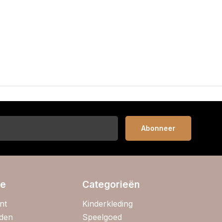
Abonneer
ie
Categorieën
nt
Kinderkleding
jden
Speelgoed