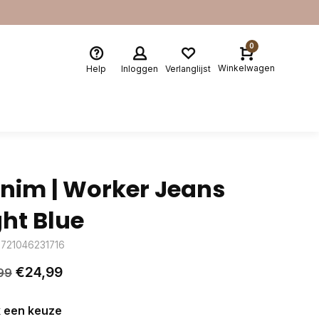
0
Winkelwagen
Help
Inloggen
Verlanglijst
nim | Worker Jeans
ght Blue
8721046231716
€24,99
99
 een keuze