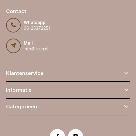
Contact
Whatsapp
06-25372251
Mail
info@linijn.nl
Klantenservice
Informatie
Categorieën