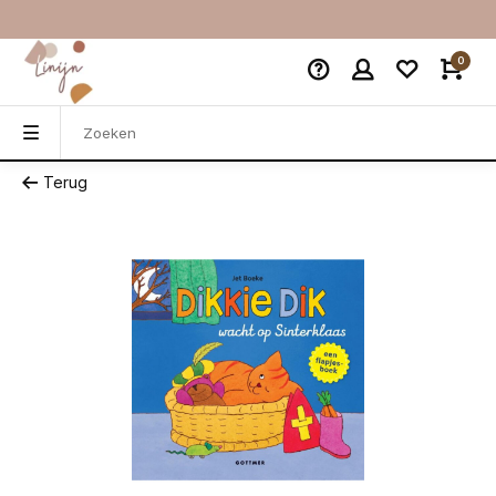
0
Terug