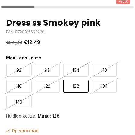
-50%
Dress ss Smokey pink
EAN: 8720815608230
€12,49
€24,99
Maak een keuze
92
98
104
110
116
122
128
134
140
Huidige keuze:
Maat : 128
Op voorraad