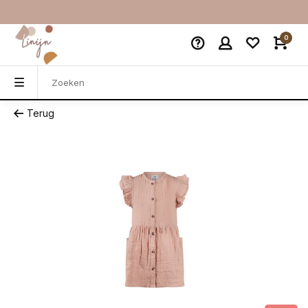
0
Terug