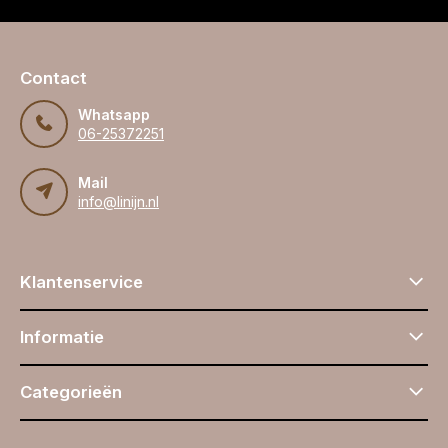
Contact
Whatsapp
06-25372251
Mail
info@linijn.nl
Klantenservice
Informatie
Categorieën