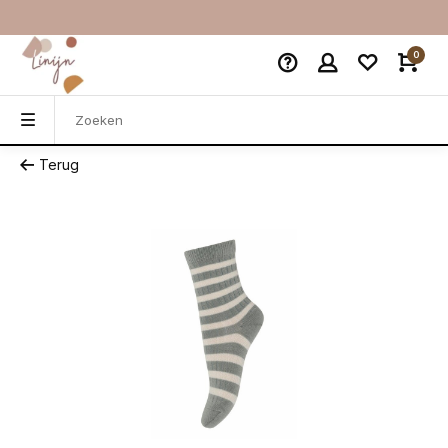
0
Terug