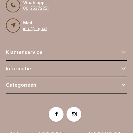
Whatsapp
06-25372251
Mail
info@linijn.nl
Klantenservice
Informatie
Categorieën