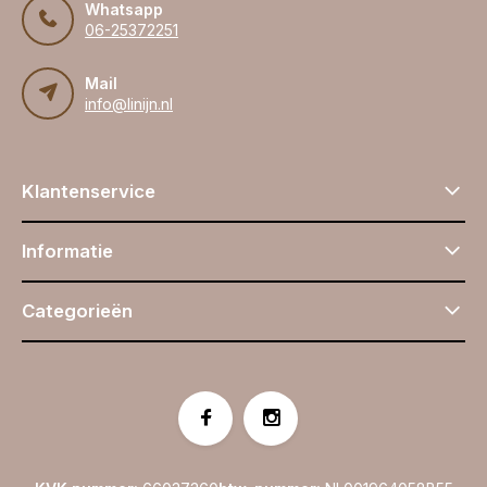
Whatsapp
06-25372251
Mail
info@linijn.nl
Klantenservice
Informatie
Categorieën