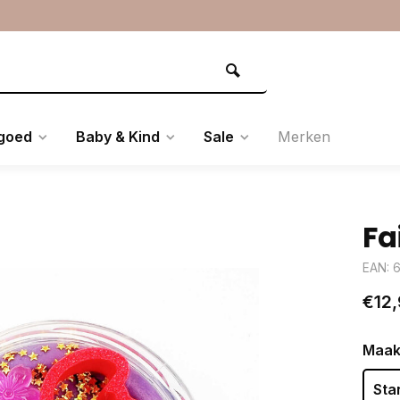
goed
Baby & Kind
Sale
Merken
Fa
EAN: 
€12,
Maak
Sta