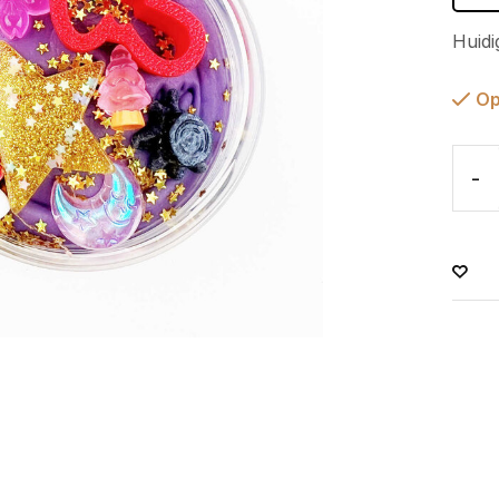
Huidi
Op
-