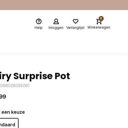
0
Winkelwagen
Help
Inloggen
Verlanglijst
iry Surprise Pot
6096028095061
99
 een keuze
ndaard