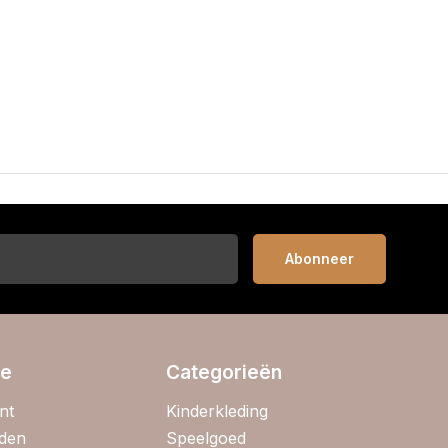
Abonneer
ie
Categorieën
nt
Kinderkleding
jden
Speelgoed