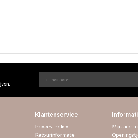
!
jven.
Klantenservice
Informat
Privacy Policy
Mijn accou
Retourinformatie
Openingsti