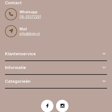
Contact
Whatsapp
06-25372251
Mail
info@linijn.nl
Klantenservice
Informatie
Categorieën