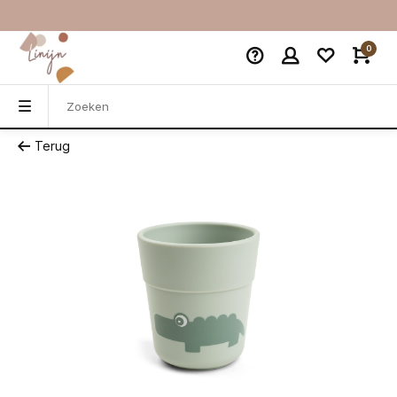
0
Terug