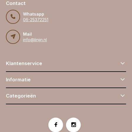
Contact
Whatsapp
06-25372251
Mail
info@linijn.nl
Klantenservice
Informatie
Categorieën