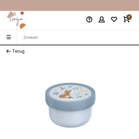
0
Terug