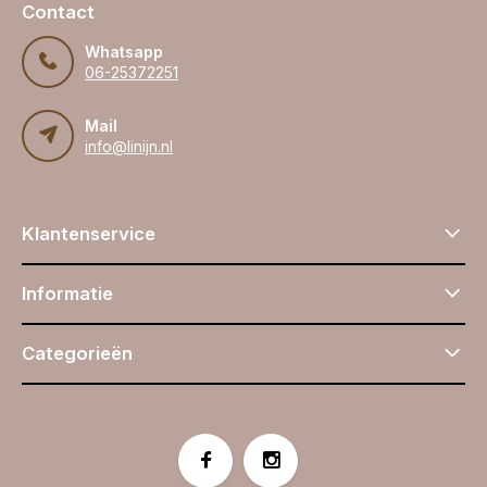
Contact
Whatsapp
06-25372251
Mail
info@linijn.nl
Klantenservice
Informatie
Categorieën