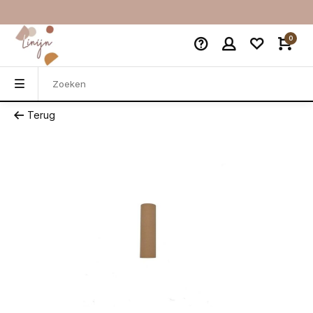
0
Terug