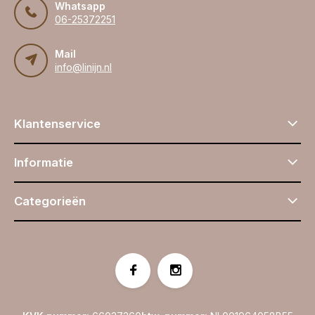
Whatsapp
06-25372251
Mail
info@linijn.nl
Klantenservice
Informatie
Categorieën