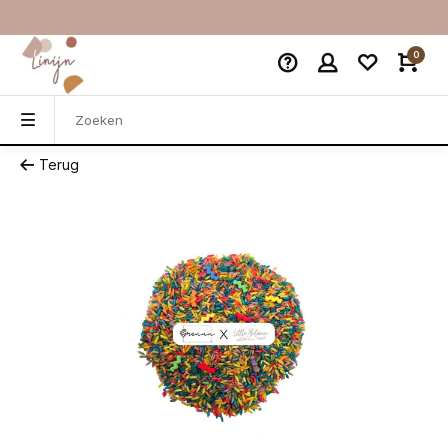
0
Terug