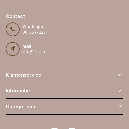
Contact
Whatsapp
06-25372251
Mail
info@linijn.nl
Klantenservice
Informatie
Categorieën