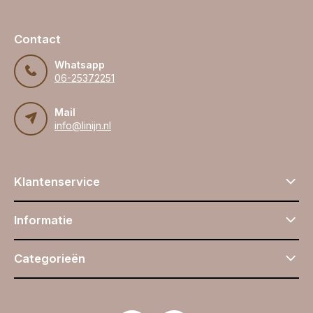
Contact
Whatsapp
06-25372251
Mail
info@linijn.nl
Klantenservice
Informatie
Categorieën