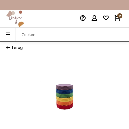
0
Terug