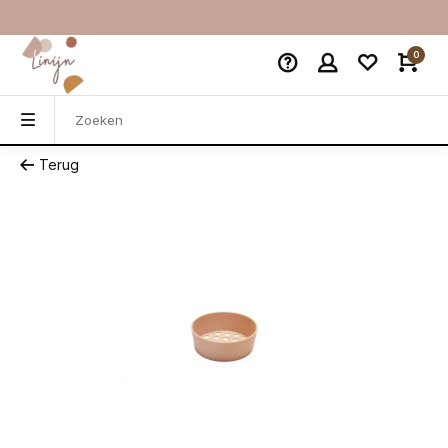
0
Terug