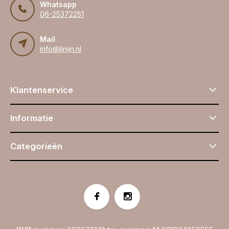
Whatsapp
06-25372251
Mail
info@linijn.nl
Klantenservice
Informatie
Categorieën