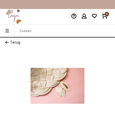
0
Terug