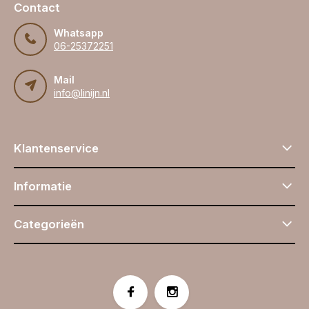
Contact
Whatsapp
06-25372251
Mail
info@linijn.nl
Klantenservice
Informatie
Categorieën