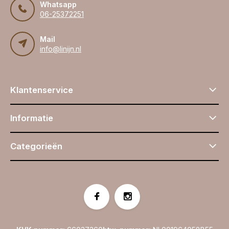
Whatsapp
06-25372251
Mail
info@linijn.nl
Klantenservice
Informatie
Categorieën