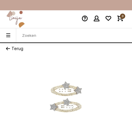
0
Terug