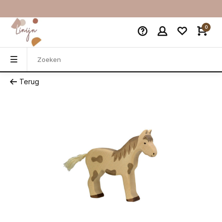
0
Terug