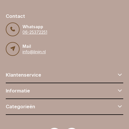
Contact
Whatsapp
06-25372251
Mail
info@linijn.nl
Klantenservice
Informatie
Categorieën