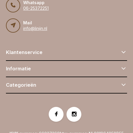
Whatsapp
06-25372251
Mail
info@linijn.nl
Klantenservice
Informatie
Categorieën