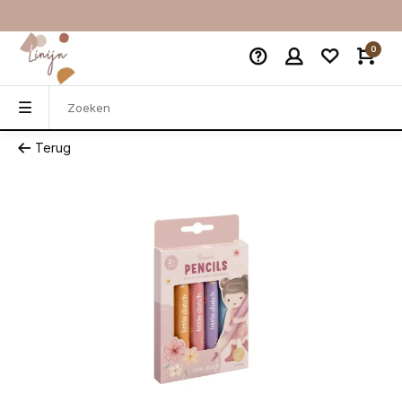
0
Terug