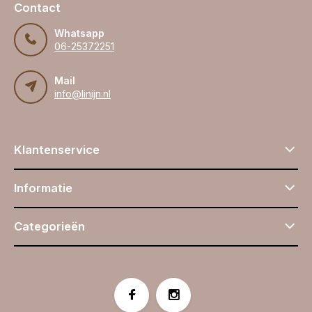
Contact
Whatsapp
06-25372251
Mail
info@linijn.nl
Klantenservice
Informatie
Categorieën