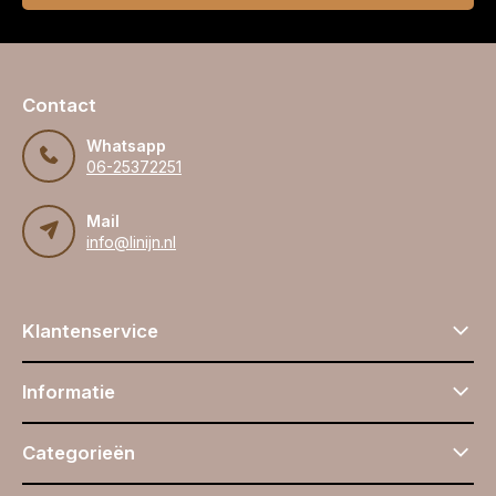
Contact
Whatsapp
06-25372251
Mail
info@linijn.nl
Klantenservice
Informatie
Categorieën