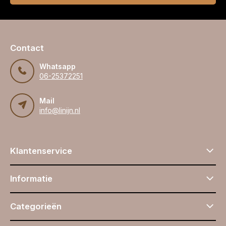
Contact
Whatsapp
06-25372251
Mail
info@linijn.nl
Klantenservice
Informatie
Categorieën