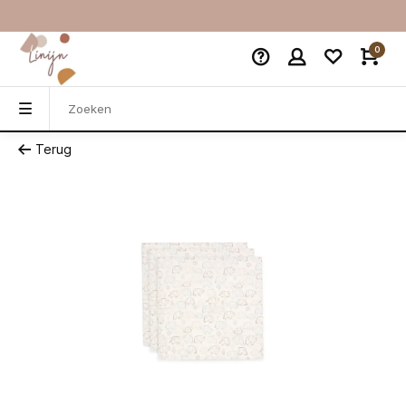
0
Terug