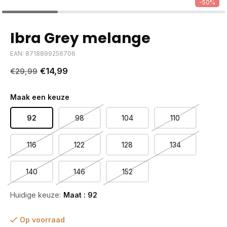
-50%
Ibra Grey melange
EAN: 8718899256706
€14,99
€29,99
Maak een keuze
92
98
104
110
116
122
128
134
140
146
152
Huidige keuze:
Maat : 92
Op voorraad