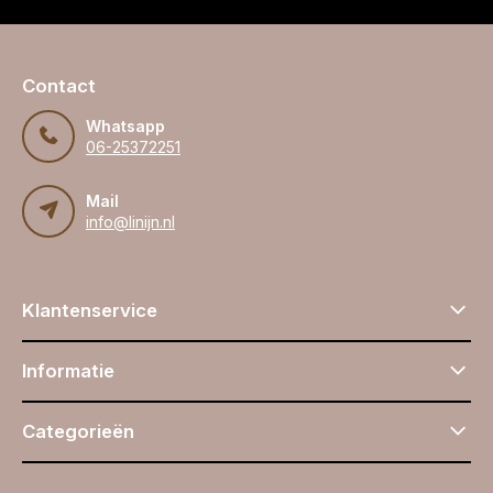
Contact
Whatsapp
06-25372251
Mail
info@linijn.nl
Klantenservice
Informatie
Categorieën