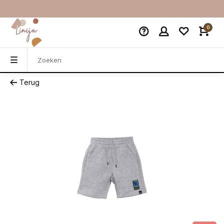
0
Terug