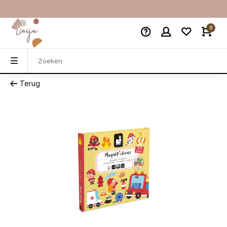
0
Terug