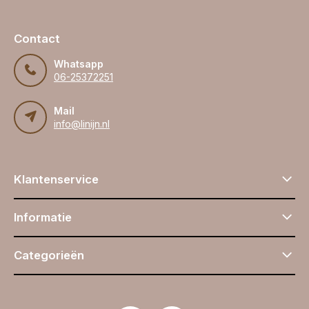
Contact
Whatsapp
06-25372251
Mail
info@linijn.nl
Klantenservice
Informatie
Categorieën