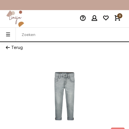
0
Terug