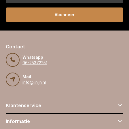
Abonneer
Contact
Whatsapp
06-25372251
Mail
info@linijn.nl
Klantenservice
Informatie