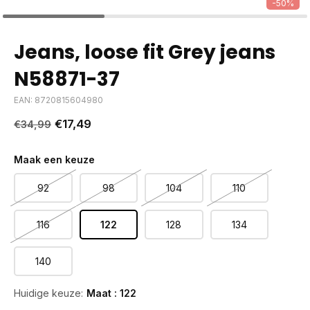
-50%
Jeans, loose fit Grey jeans
N58871-37
EAN: 8720815604980
€17,49
€34,99
Maak een keuze
92
98
104
110
116
122
128
134
140
Huidige keuze:
Maat : 122