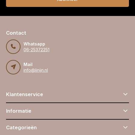
Contact
Whatsapp
06-25372251
Mail
info@linijn.nl
Klantenservice
Informatie
Categorieën