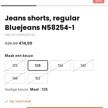
-50%
Jeans shorts, regular
Bluejeans N58254-1
EAN: 8720815580529
€14,99
€29,99
Maak een keuze
122
128
134
140
146
152
Huidige keuze:
Maat : 128
Op voorraad