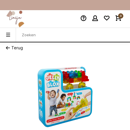
0
Terug