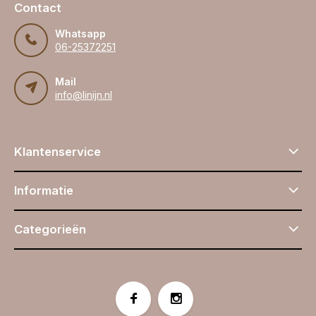
Contact
Whatsapp
06-25372251
Mail
info@linijn.nl
Klantenservice
Informatie
Categorieën