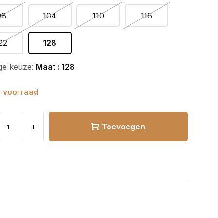
98
104
110
116
22
128
ge keuze:
Maat : 128
 voorraad
+
Toevoegen