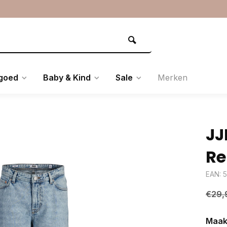
goed
Baby & Kind
Sale
Merken
JJ
Re
EAN: 
€29,
Maak