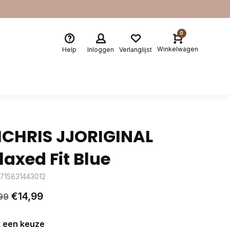
0
Winkelwagen
Help
Inloggen
Verlanglijst
ICHRIS JJORIGINAL
laxed Fit Blue
5715831443012
€14,99
99
 een keuze