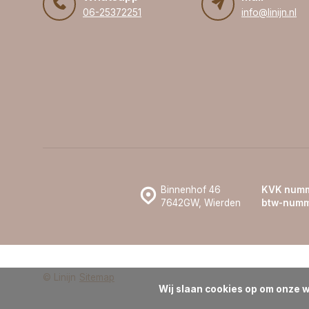
06-25372251
info@linijn.nl
Binnenhof 46
KVK numm
7642GW, Wierden
btw-numm
© Linijn
Sitemap
Wij slaan cookies op om onze w