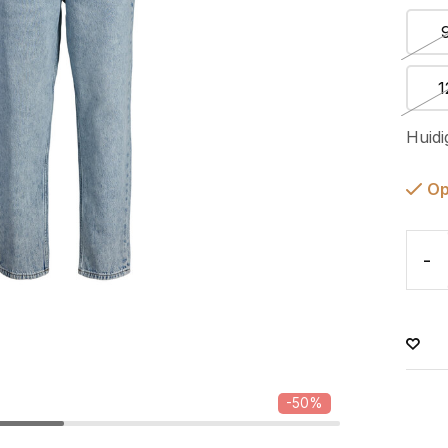
1
Huidi
Op
-
-50%