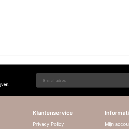
!
jven.
Klantenservice
Informat
Privacy Policy
Mijn accou