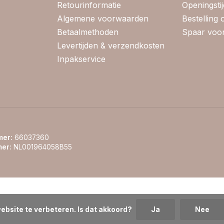
Retourinformatie
Openingsti
Algemene voorwaarden
Bestelling
Betaalmethoden
Spaar voor
Levertijden & verzendkosten
Inpakservice
er:
66037360
er:
NL001964058B55
ebsite te verbeteren. Is dat akkoord?
Ja
Nee