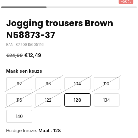
-50%
Jogging trousers Brown
N58873-37
EAN: 8720815605116
€12,49
€24,99
Maak een keuze
92
98
104
110
116
122
128
134
140
Huidige keuze:
Maat : 128