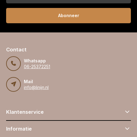
Abonneer
Contact
Whatsapp
06-25372251
Mail
info@linijn.nl
Klantenservice
Informatie