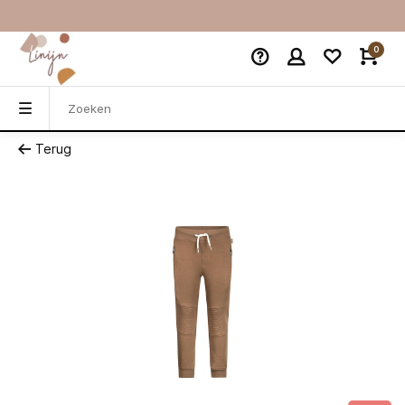
0
Terug