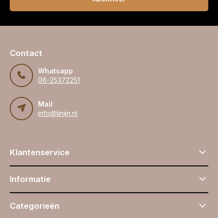
Contact
Whatsapp
06-25372251
Mail
info@linijn.nl
Klantenservice
Informatie
Categorieën