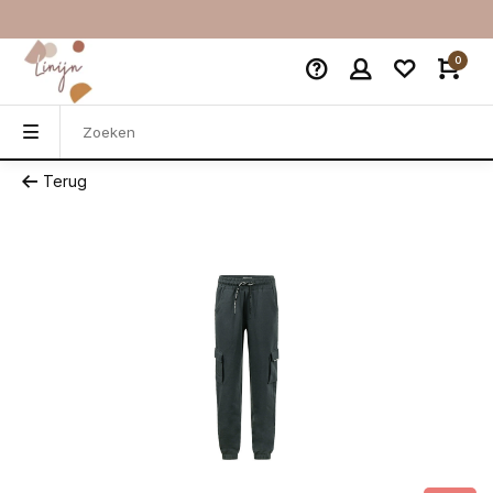
0
Terug