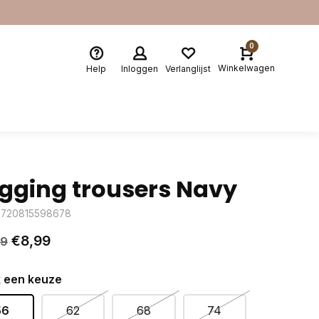
0
Winkelwagen
Help
Inloggen
Verlanglijst
gging trousers Navy
8720815598678
€8,99
99
 een keuze
56
62
68
74