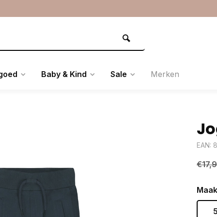
goed
Baby & Kind
Sale
Merken
Jo
EAN: 
€17,
Maak