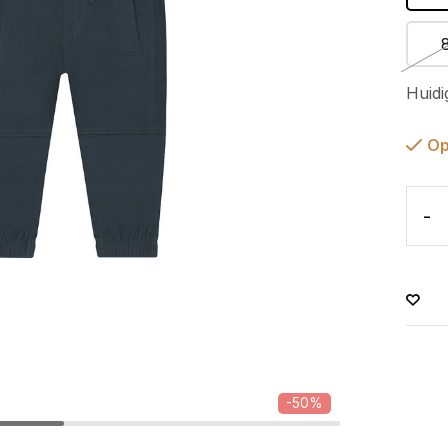
Huidi
Op
-
-50%