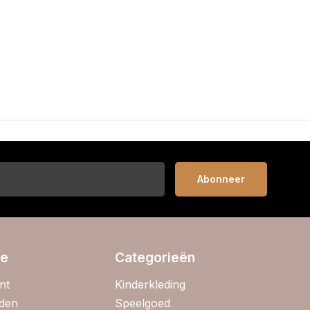
Abonneer
ie
Categorieën
nt
Kinderkleding
jden
Speelgoed