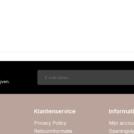
!
jven.
Klantenservice
Informat
Privacy Policy
Mijn accou
Retourinformatie
Openingsti