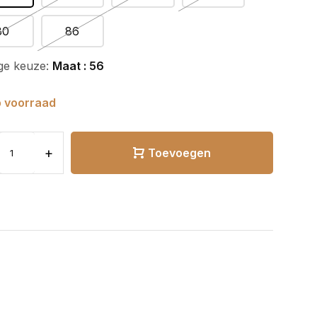
80
86
ge keuze:
Maat : 56
 voorraad
+
Toevoegen