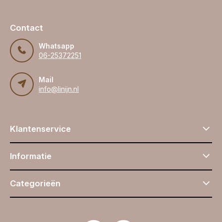
Contact
Whatsapp
06-25372251
Mail
info@linijn.nl
Klantenservice
Informatie
Categorieën