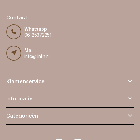
Contact
Whatsapp
06-25372251
Mail
info@linijn.nl
Klantenservice
Informatie
Categorieën