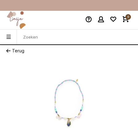
0
Terug