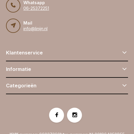
Whatsapp
06-25372251
Mail
info@linijn.nl
Klantenservice
Informatie
Categorieën