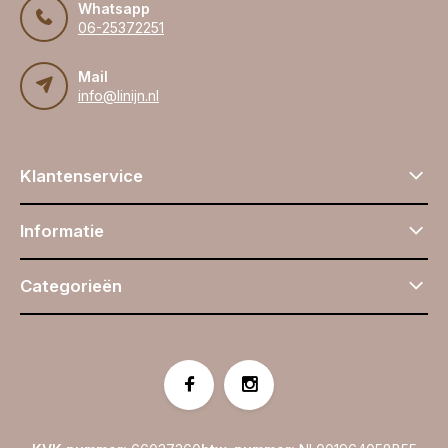
Whatsapp
06-25372251
Mail
info@linijn.nl
Klantenservice
Informatie
Categorieën