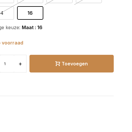
14
16
ge keuze:
Maat : 16
 voorraad
+
Toevoegen