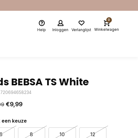
0
Winkelwagen
Help
Inloggen
Verlanglijst
ds BEBSA TS White
8720694658234
€9,99
99
 een keuze
6
8
10
12