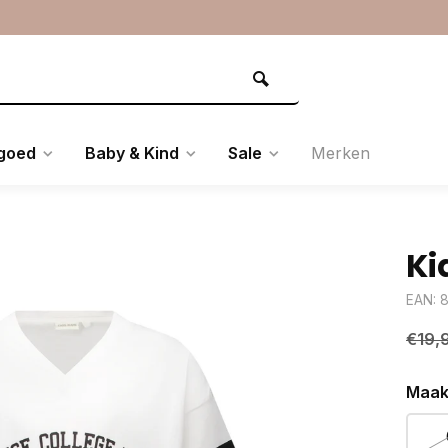
goed
Baby & Kind
Sale
Merken
Ki
EAN: 
€19,
Maak