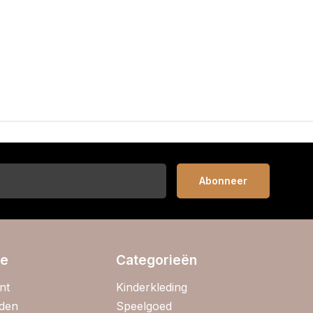
Abonneer
ie
Categorieën
nt
Kinderkleding
jden
Speelgoed