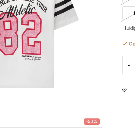
Huidi
Op
-
-50%