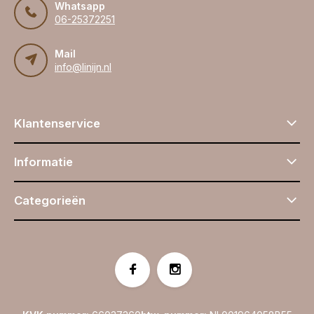
Whatsapp
06-25372251
Mail
info@linijn.nl
Klantenservice
Informatie
Categorieën