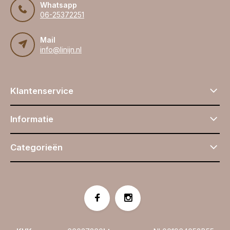
Whatsapp
06-25372251
Mail
info@linijn.nl
Klantenservice
Informatie
Categorieën