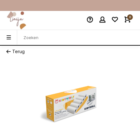
0
Terug