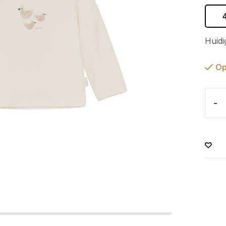
Huidi
Op
-