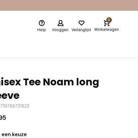
0
Winkelwagen
Help
Inloggen
Verlanglijst
isex Tee Noam long
eeve
8719788731823
95
 een keuze