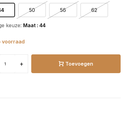
44
50
56
62
ge keuze:
Maat : 44
 voorraad
+
Toevoegen