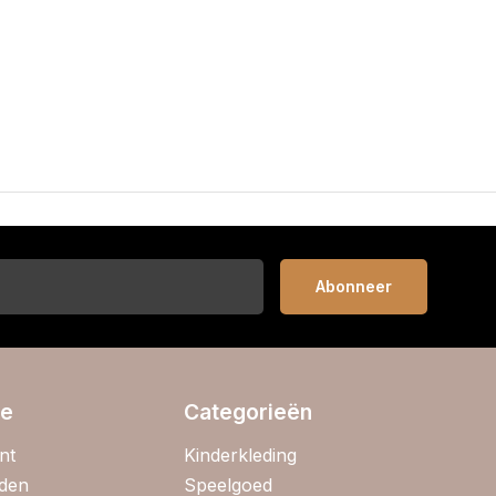
Abonneer
ie
Categorieën
nt
Kinderkleding
jden
Speelgoed