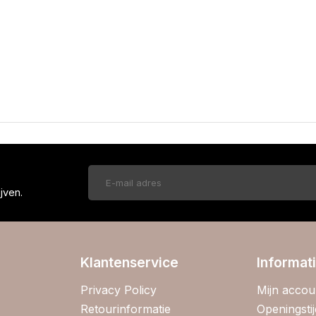
!
jven.
Klantenservice
Informat
Privacy Policy
Mijn accou
Retourinformatie
Openingsti