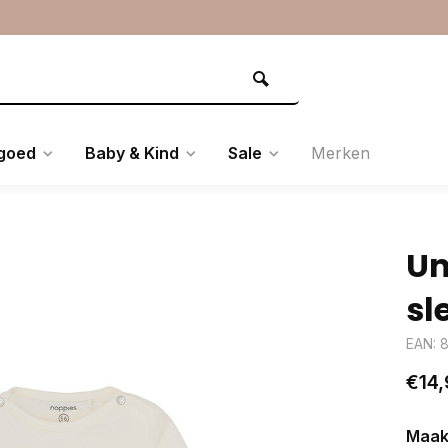
goed
Baby & Kind
Sale
Merken
Un
sl
EAN: 
€14,
Maak