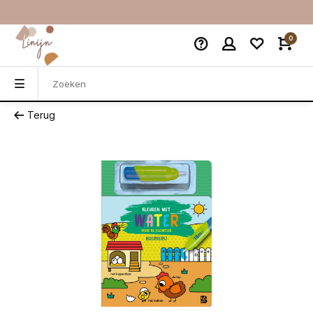
0
Terug