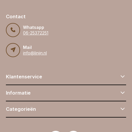
Contact
Whatsapp
06-25372251
Mail
info@linijn.nl
Klantenservice
Informatie
Categorieën