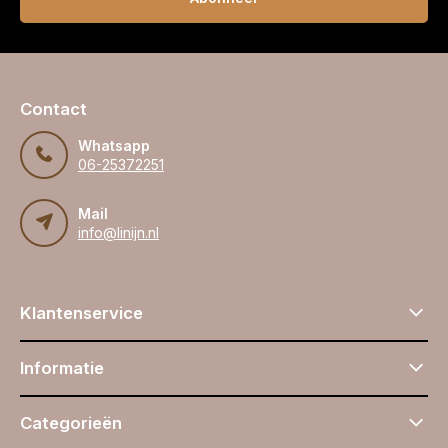
Contact
Whatsapp
06-25372251
Mail
info@linijn.nl
Klantenservice
Informatie
Categorieën