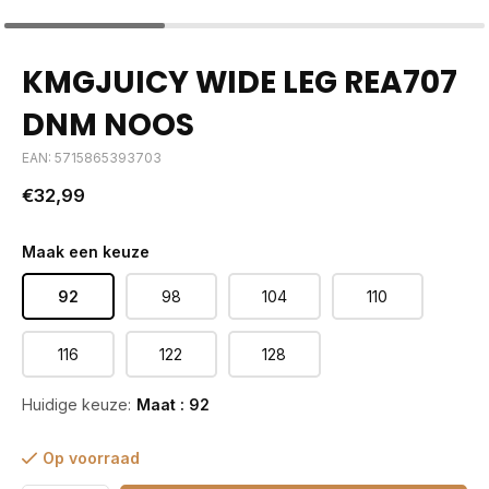
KMGJUICY WIDE LEG REA707
DNM NOOS
EAN: 5715865393703
€32,99
Maak een keuze
92
98
104
110
116
122
128
Huidige keuze:
Maat : 92
Op voorraad