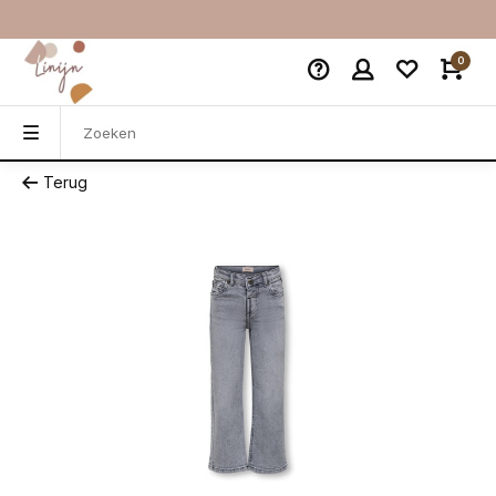
0
Terug