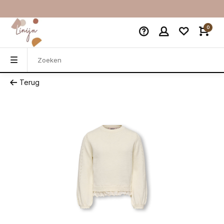
0
Terug