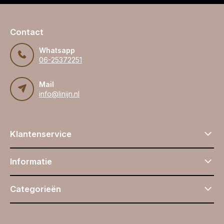
Contact
Whatsapp
06-25372251
Mail
info@linijn.nl
Klantenservice
Informatie
Categorieën