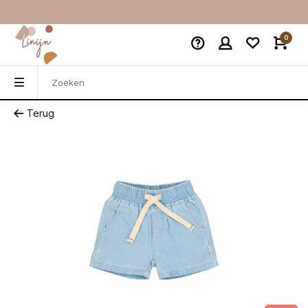
0
Terug