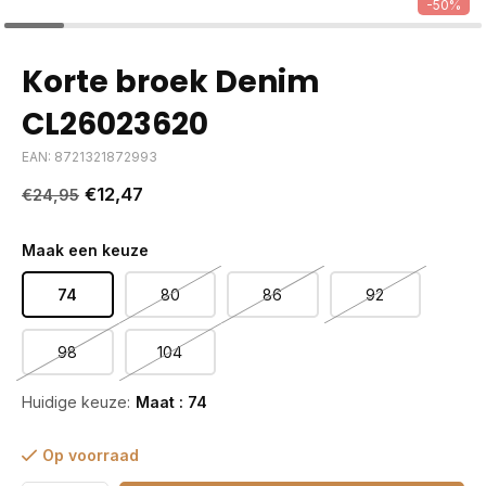
-50%
Korte broek Denim
CL26023620
EAN: 8721321872993
€12,47
€24,95
Maak een keuze
74
80
86
92
98
104
Huidige keuze:
Maat : 74
Op voorraad