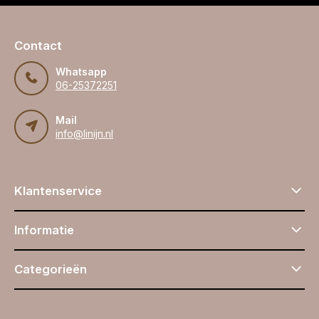
Contact
Whatsapp
06-25372251
Mail
info@linijn.nl
Klantenservice
Informatie
Categorieën