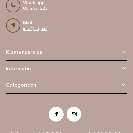
Whatsapp
06-25372251
Mail
info@linijn.nl
Klantenservice
Informatie
Categorieën