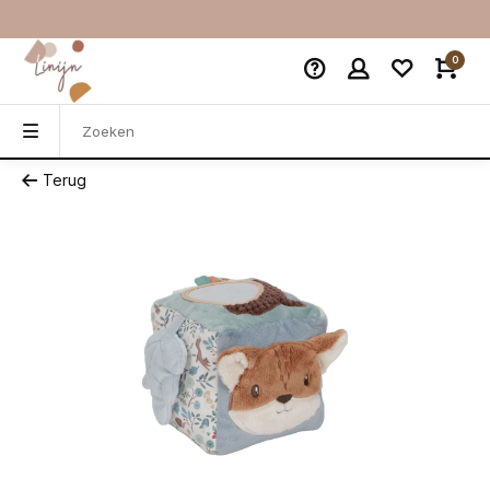
0
Terug