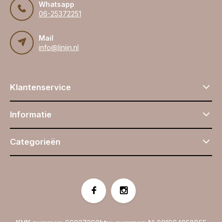
Whatsapp
06-25372251
Mail
info@linijn.nl
Klantenservice
Informatie
Categorieën