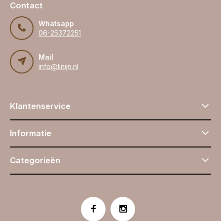
Contact
Whatsapp
06-25372251
Mail
info@linijn.nl
Klantenservice
Informatie
Categorieën