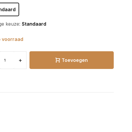
ndaard
ge keuze:
Standaard
 voorraad
+
Toevoegen