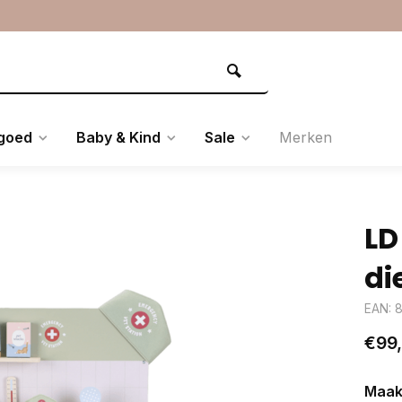
goed
Baby & Kind
Sale
Merken
LD
di
EAN: 
€99
Maak