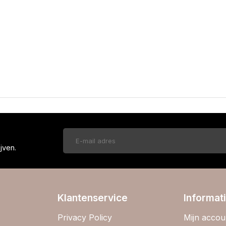
!
jven.
Klantenservice
Informat
Privacy Policy
Mijn accou