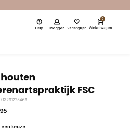
0
Winkelwagen
Help
Inloggen
Verlanglijst
 houten
erenartspraktijk FSC
8713291225466
,95
 een keuze