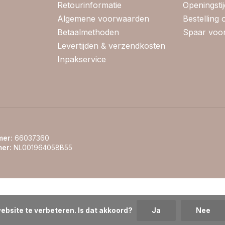
Retourinformatie
Openingsti
Algemene voorwaarden
Bestelling
Betaalmethoden
Spaar voor
Levertijden & verzendkosten
Inpakservice
er:
66037360
er:
NL001964058B55
ebsite te verbeteren. Is dat akkoord?
Ja
Nee