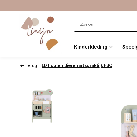
Kinderkleding
Speel
Terug
LD houten dierenartspraktijk FSC