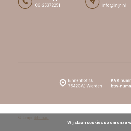
06-25372251
info@linijn.nl
Binnenhof 46
KVK numm
7642GW, Wierden
btw-numm
© Linijn
Sitemap
Wij slaan cookies op om onze w