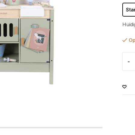
Sta
Huidi
Op
-